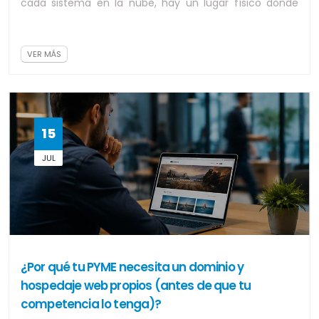
cada sistema en la nube, hay un lugar físico donde
todo eso vive. Ese lugar se llama Dat...
VER MÁS
15
JUL
¿Por qué tu PYME necesita un dominio y
hospedaje web propios (antes de que tu
competencia lo tenga)?