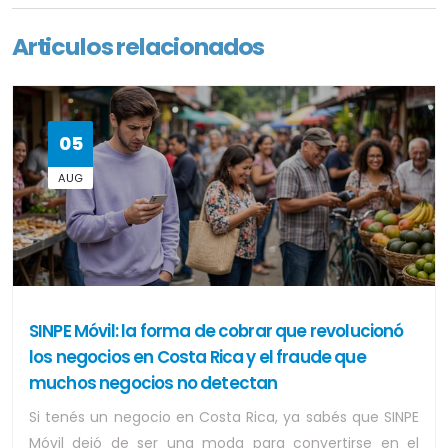
Articulos relacionados
05
AUG
SINPE Móvil: la forma de cobrar que revolucionó
los negocios en Costa Rica y el fraude que
muchos negocios no detectan
Si tenés un negocio en Costa Rica, ya sabés que SINPE
Móvil dejó de ser una moda para convertirse en el