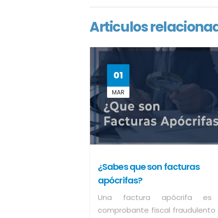
Articulos relaciona
01
MAR
¿Sabes que son facturas
apócrifas?
Una factura apócrifa es
comprobante fiscal fraudulento