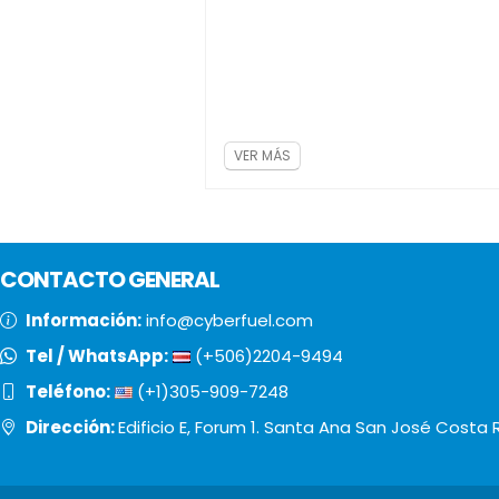
ampara operaciones comerci
inexistentes o simuladas, utili
para evadir...
VER MÁS
CONTACTO GENERAL
Información:
info@cyberfuel.com
Tel / WhatsApp:
(+506)2204-9494
Teléfono:
(+1)305-909-7248
Dirección:
Edificio E, Forum 1. Santa Ana San José Costa