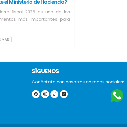
e el Ministerio de Hacienda?
cierre fiscal 2025 es uno de los
mentos más importantes para
lquier empresa en Costa Rica.
eparar correctamente las
R MÁS
laraciones...
SÍGUENOS
Conéctate con nosotros en redes sociales: