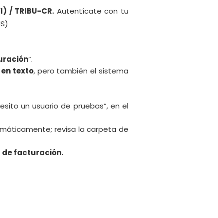
I) / TRIBU-CR.
Autentícate con tu
MS)
uración
”.
 en texto
, pero también el sistema
esito un usuario de pruebas”, en el
máticamente; revisa la carpeta de
a de facturación.