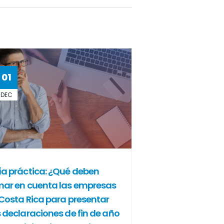
01
DEC
a práctica: ¿Qué deben
ar en cuenta las empresas
Costa Rica para presentar
 declaraciones de fin de año