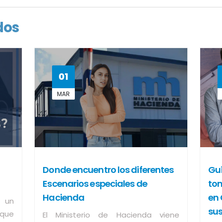
dos
01
MAR
Donde encuentro los diferentes
Guí
Escenarios especiales de
tom
Hacienda
en 
 un
sus
 que
El Ministerio de Hacienda viene