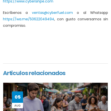
https://www.cybersinpe.com
Escríbenos a
ventas@cyberfuel.com
o al Whatsapp
https://wa.me/50622049494
, con gusto conversamos sin
compromiso.
Articulos relacionados
05
AUG