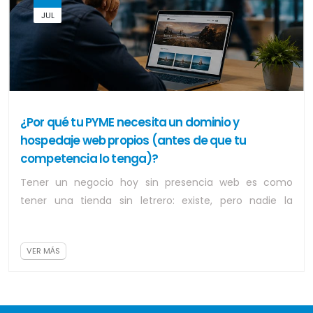
JUL
¿Por qué tu PYME necesita un dominio y
hospedaje web propios (antes de que tu
competencia lo tenga)?
Tener un negocio hoy sin presencia web es como
tener una tienda sin letrero: existe, pero nadie la
encuentra. Y aunque suena obvio, muchas p...
VER MÁS