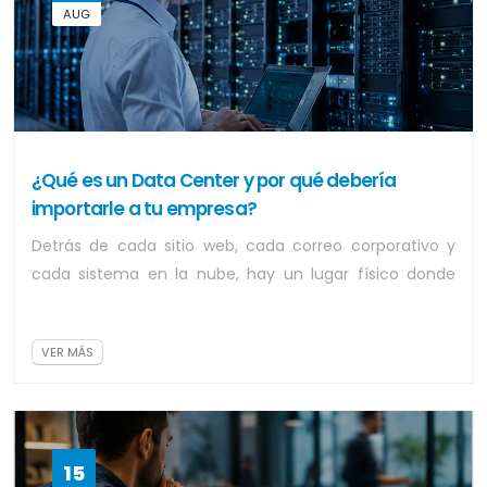
AUG
¿Qué es un Data Center y por qué debería
importarle a tu empresa?
Detrás de cada sitio web, cada correo corporativo y
cada sistema en la nube, hay un lugar físico donde
todo eso vive. Ese lugar se llama Dat...
VER MÁS
15