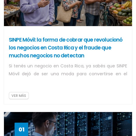
SINPE Móvil: la forma de cobrar que revolucionó
los negocios en Costa Rica y el fraude que
muchos negocios no detectan
Si tenés un negocio en Costa Rica, ya sabés que SINPE
Móvil dejó de ser una moda para convertirse en el
segundo método de pago más usado des...
VER MÁS
01