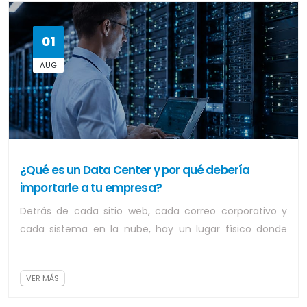
01
AUG
¿Qué es un Data Center y por qué debería
importarle a tu empresa?
Detrás de cada sitio web, cada correo corporativo y
cada sistema en la nube, hay un lugar físico donde
todo eso vive. Ese lugar se llama Dat...
VER MÁS