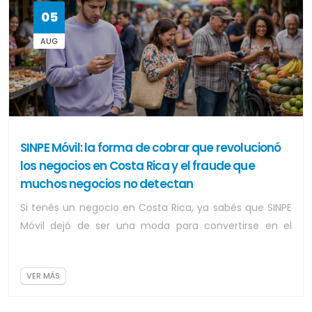
05
AUG
SINPE Móvil: la forma de cobrar que revolucionó
los negocios en Costa Rica y el fraude que
muchos negocios no detectan
Si tenés un negocio en Costa Rica, ya sabés que SINPE
Móvil dejó de ser una moda para convertirse en el
segundo método de pago más usado des...
VER MÁS