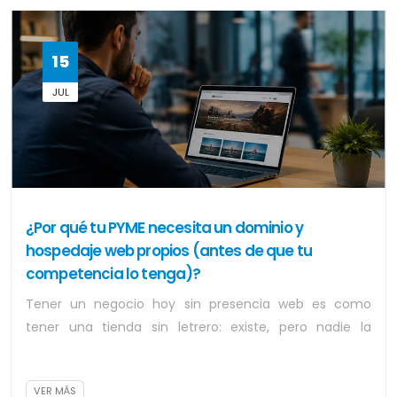
15
JUL
¿Por qué tu PYME necesita un dominio y
hospedaje web propios (antes de que tu
competencia lo tenga)?
Tener un negocio hoy sin presencia web es como
tener una tienda sin letrero: existe, pero nadie la
encuentra. Y aunque suena obvio, muchas p...
VER MÁS